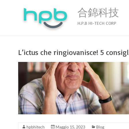
Salta
al
合錦科技
contenuto
H.P.B HI-TECH CORP
L’ictus che ringiovanisce! 5 consig
hpbhitech
Maggio 15, 2023
Blog