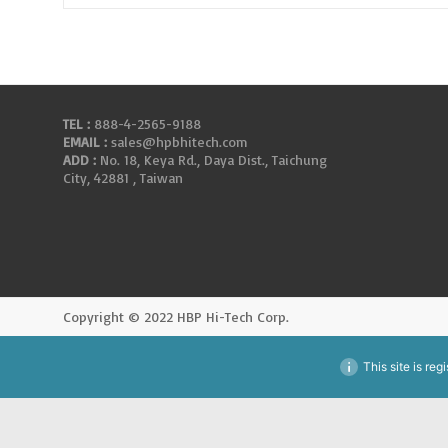
TEL :
888-4-2565-9188
EMAIL :
sales@hpbhitech.com
ADD :
No. 18, Keya Rd., Daya Dist., Taichung
City, 42881 , Taiwan
Copyright © 2022 HBP Hi-Tech Corp.
This site is reg