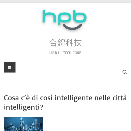
Salta
al
contenuto
合錦科技
H.P.B HI-TECH CORP
Menu
Cosa c’è di così intelligente nelle città
intelligenti?