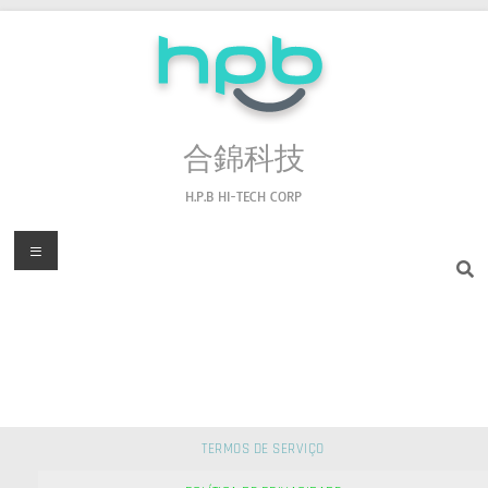
合錦科技
H.P.B HI-TECH CORP
TERMOS DE SERVIÇO