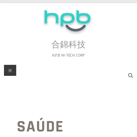
合錦科技
H.P.B HI-TECH CORP
SAÚDE