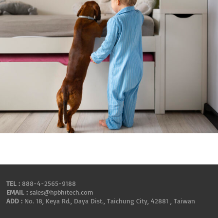
TEL :
888-4-2565-9188
EMAIL :
sales@hpbhitech.com
ADD :
No. 18, Keya Rd., Daya Dist., Taichung City, 42881 , Taiwan